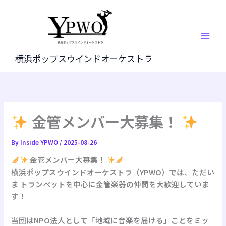
内
容
を
ス
キ
横浜ポップスウインドオーケストラ
ッ
プ
金管メンバー大募集！
By
Inside YPWO
/
2025-08-26
金管メンバー大募集！
横浜ポップスウインドオーケストラ（YPWO）では、ただい
ま トランペットを中心に金管楽器の仲間を大歓迎していま
す！
当団はNPO法人として「地域に音楽を届ける」ことをミッ