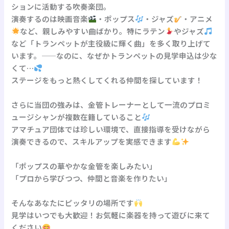
ションに活動する吹奏楽団。
演奏するのは映画音楽
・ポップス
・ジャズ
・アニメ
など、親しみやすい曲ばかり。特にラテン
やジャズ
など「トランペットが主役級に輝く曲」を多く取り上げて
います。——なのに、なぜかトランペットの見学申込は少な
くて…
ステージをもっと熱くしてくれる仲間を探しています！
さらに当団の強みは、金管トレーナーとして一流のプロミ
ュージシャンが複数在籍していること
アマチュア団体では珍しい環境で、直接指導を受けながら
演奏できるので、スキルアップを実感できます
「ポップスの華やかな金管を楽しみたい」
「プロから学びつつ、仲間と音楽を作りたい」
そんなあなたにピッタリの場所です
見学はいつでも大歓迎！お気軽に楽器を持って遊びに来て
ください