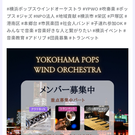
#横浜ポップスウインドオーケストラ #YPWO #吹奏楽 #ポッ
プス #ジャズ #NPO法人 #地域貢献 #横浜市 #栄区 #戸塚区 #
港南区 #本郷台 #市民楽団 #社会人バンド #子連れ参加OK #
みんなで音楽 #音楽好きな人と繋がりたい #横浜イベント #
音楽教育 #アドリブ #団員募集 #トランペット