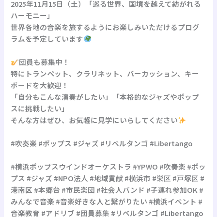
2025年11月15日（土）「巡る世界、国境を越えて紡がれる
ハーモニー」
世界各地の音楽を旅するようにお楽しみいただけるプログ
ラムを予定しています
団員も募集中！
特にトランペット、クラリネット、パーカッション、キー
ボードを大歓迎！
「自分もこんな演奏がしたい」「本格的なジャズやポップ
スに挑戦したい」
そんな方はぜひ、お気軽に見学にいらしてください
#吹奏楽 #ポップス #ジャズ #リベルタンゴ #Libertango
#横浜ポップスウインドオーケストラ #YPWO #吹奏楽 #ポッ
プス #ジャズ #NPO法人 #地域貢献 #横浜市 #栄区 #戸塚区 #
港南区 #本郷台 #市民楽団 #社会人バンド #子連れ参加OK #
みんなで音楽 #音楽好きな人と繋がりたい #横浜イベント #
音楽教育 #アドリブ #団員募集 #リベルタンゴ #Libertango