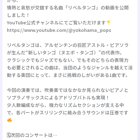
情熱と哀愁が交錯する名曲「リベルタンゴ」の動画を公開
しました！
YouTube公式チャンネルにてご覧いただけます
https://www.youtube.com/@yokohama_pops
リベルタンゴは、アルゼンチンの巨匠アストル・ピアソラ
が生んだ“新しいタンゴ（ヌエボ・タンゴ）”の代表作。
クラシックでもジャズでもない、でもそのどちらの表現力
も必要とされるこの曲は、当団のようなジャンルを越えて活
動する楽団にとって、まさに挑戦のしがいがある1曲です。
今回の演奏では、吹奏楽ではなかなか見られないピアノと
ソプラノサックスによるアドリブバトルも実現！
少人数編成ながら、強力なリズムセクションが支える中
で、各パートがスリリングに絡み合うサウンドは圧巻です
🗓次回のコンサートは…