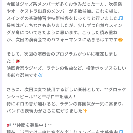
今回はジャズ系メンバーが多くお休みだった一方、吹奏楽
やオーケストラ出身のメンバーが多数参加。これを機に、
スイングの基礎練習や技術指導をじっくりと行いました
最初はぎこちなさもありましたが、少しずつ自然なスイン
グが身についてきたように思います。こうした積み重ね
が、次回の演奏会でのパフォーマンスに活きるはずです
そして、次回の演奏会のプログラムがついに確定しまし
た！
映画音楽やジャズ、ラテンの名曲など、横浜ポップスらしい
多彩な選曲です
さらに、次回演奏で使用する新しい楽器として、**グロッケ
ンシュピール**と**ギロ**を購入！
特にギロの音が加わると、ラテンの雰囲気が一気に高まり、
バンドの表現力がさらに広がりました
**仲間を募集中！**
現在、当団では一緒に音楽を楽しむメンバーを大募集中