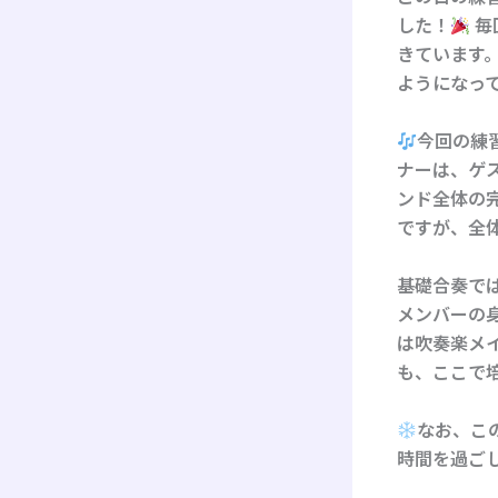
した！
毎
きています
ようになっ
今回の練
ナーは、ゲ
ンド全体の
ですが、全
基礎合奏では
メンバーの
は吹奏楽メ
も、ここで
なお、こ
時間を過ご