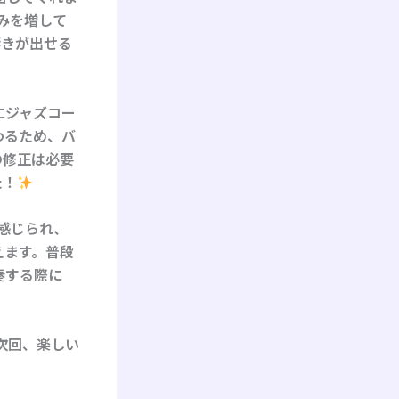
みを増して
響きが出せる
にジャズコー
わるため、バ
の修正は必要
た！
が感じられ、
えます。普段
奏する際に
次回、楽しい