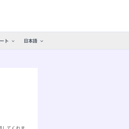
ート
日本語
団してくれま