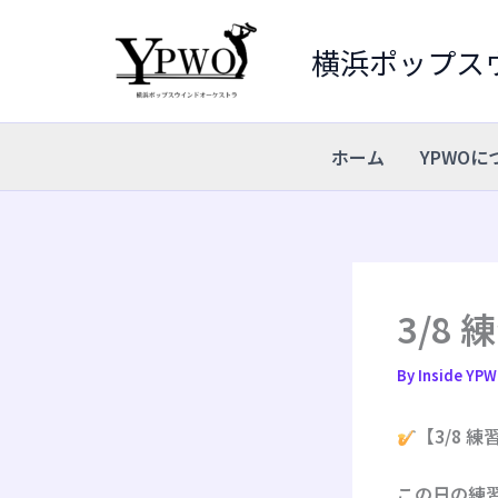
内
容
横浜ポップス
を
ス
キ
ホーム
YPWOに
ッ
プ
3/8
By
Inside YP
【3/8 
この日の練