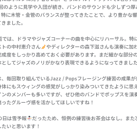
回のように見学や入団が続き、バンドのサウンドも少しずつ厚
。特に木管・金管のバランスが整ってきたことで、より豊かな
てきました。
習では、ドラマやジャズコーナーの曲を中心にリハーサル。特
ストの中村恵介さん
やディレクターの森下滋さんも演奏に加
完成度をしっかり高めておく必要があります。まだ細かな部分
体としてジャズのノリがかなり表現できるようになってきまし
、毎回取り組んでいるJazz / Popsフレージング練習の成果
身体にもスウィングの感覚がしっかり染みついてきたように思
インのメンバーも多いですが、ぜひ他のバンドでポップスを演
培ったグルーヴ感を活かしてほしいですね！
の日は雪予報
だったため、恒例の練習後お茶会はなし。また
したいと思います！