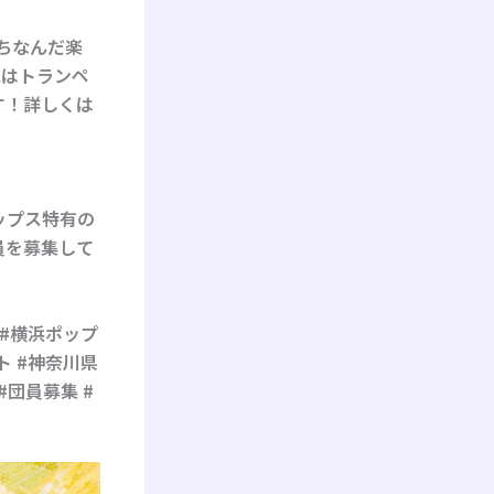
ちなんだ楽
にはトランペ
す！詳しくは
ップス特有の
員を募集して
o #横浜ポップ
ト #神奈川県
#団員募集 #