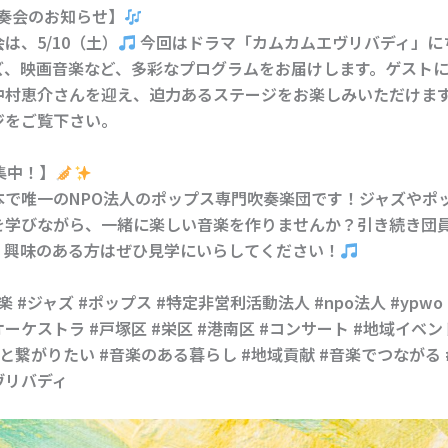
 演奏会のお知らせ】
は、5/10（土）
今回はドラマ「カムカムエヴリバディ」に
ズ、映画音楽など、多彩なプログラムをお届けします。ゲスト
中村恵介さんを迎え、迫力あるステージをお楽しみいただけま
ジをご覧下さい。
集中！】
本で唯一のNPO法人のポップス専門吹奏楽団です！ジャズやポ
を学びながら、一緒に楽しい音楽を作りませんか？引き続き団
、興味のある方はぜひ見学にいらしてください！
楽 #ジャズ #ポップス #特定非営利活動法人 #npo法人 #ypw
ーケストラ #戸塚区 #栄区 #港南区 #コンサート #地域イベン
と繋がりたい #音楽のある暮らし #地域貢献 #音楽でつながる 
ヴリバディ