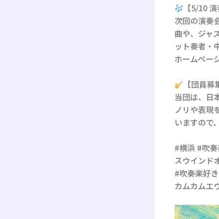
【5/10
次回の演奏会
曲や、ジャ
ット奏者・
ホームペー
【団員募
当団は、日
ノリや表現
いますので
#横浜 #吹奏
スウインドオ
#吹奏楽好き
カムカムエ