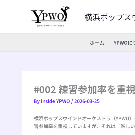
内
容
横浜ポップス
を
ス
キ
ホーム
YPWOに
ッ
プ
#002 練習参加率を
By
Inside YPWO
/
2026-03-25
横浜ポップスウインドオーケストラ（YPWO
習参加率を重視していますが、それは「厳しい