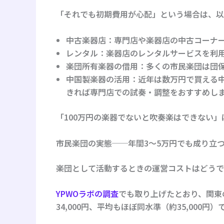
「それでも初期費用が心配」という場合は、以
中古楽器店
：専門店や楽器店の中古コーナ
レンタル
：楽器店のレンタルサービスを利
楽団所有楽器の借用
：多くの市民楽団は団
中国製楽器の活用
：近年は数万円で買える
きれば専門店での試奏・調整をおすすめし
「100万円の楽器でないと吹奏楽はできない
市民楽団の実態──年間3〜5万円でも成り立
楽団として活動するときの運営コストはどうで
YPWOラボの調査
でも取り上げたとおり、関東の
34,000円、平均もほぼ同水準（約35,000円）