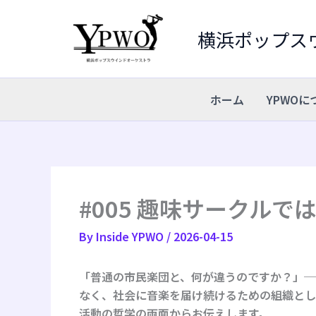
内
容
横浜ポップス
を
ス
キ
ホーム
YPWOに
ッ
プ
#005 趣味サークル
By
Inside YPWO
/
2026-04-15
「普通の市民楽団と、何が違うのですか？」─
なく、
社会に音楽を届け続けるための組織
とし
活動の哲学の両面からお伝えします。