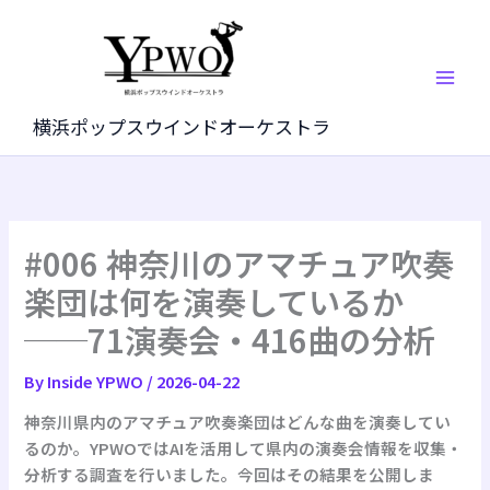
内
容
を
ス
キ
横浜ポップスウインドオーケストラ
ッ
プ
#006 神奈川のアマチュア吹奏
楽団は何を演奏しているか
──71演奏会・416曲の分析
By
Inside YPWO
/
2026-04-22
神奈川県内のアマチュア吹奏楽団はどんな曲を演奏してい
るのか。YPWOではAIを活用して県内の演奏会情報を収集・
分析する調査を行いました。今回はその結果を公開しま