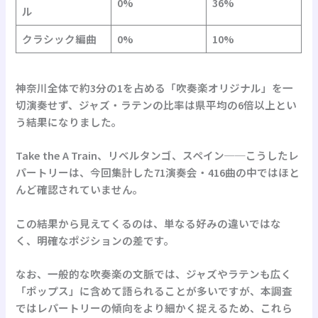
0%
36%
ル
クラシック編曲
0%
10%
神奈川全体で約3分の1を占める「吹奏楽オリジナル」を一
切演奏せず、ジャズ・ラテンの比率は県平均の6倍以上とい
う結果になりました。
Take the A Train、リベルタンゴ、スペイン──こうしたレ
パートリーは、今回集計した71演奏会・416曲の中ではほと
んど確認されていません。
この結果から見えてくるのは、単なる
好みの違い
ではな
く、明確なポジションの差です。
なお、一般的な吹奏楽の文脈では、ジャズやラテンも広く
「ポップス」に含めて語られることが多いですが、本調査
ではレパートリーの傾向をより細かく捉えるため、これら