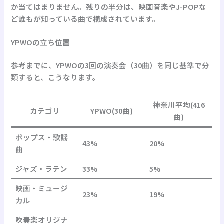
か当てはまりません。残りの半分は、映画音楽やJ-POPな
ど誰もが知っている曲で構成されています。
YPWOの立ち位置
参考までに、YPWOの3回の演奏会（30曲）を同じ基準で分
類すると、こうなります。
神奈川平均(416
カテゴリ
YPWO(30曲)
曲)
ポップス・歌謡
43%
20%
曲
ジャズ・ラテン
33%
5%
映画・ミュージ
23%
19%
カル
吹奏楽オリジナ