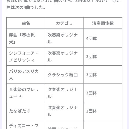
複数の団体で演奏された曲のうち、3団体以上が取り上げた
曲は次の4曲でした。
曲名
カテゴリ
演奏団体数
序曲「春の猟
吹奏楽オリジナ
4団体
犬」
ル
シンフォニア・
吹奏楽オリジナ
3団体
ノビリッシマ
ル
パリのアメリカ
クラシック編曲
3団体
人
音楽祭のプレリ
吹奏楽オリジナ
3団体
ュード
ル
吹奏楽オリジナ
たなばた※
3団体
ル
ディズニー・フ
映画・ミュージ